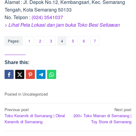
Alamat : Jl. Depok No.12, Kembangsari, Kec. Semarang
Tengah, Kota Semarang 50133
No. Telpon :
(024) 3541037
> Lihat Peta Lokasi dan jam buka Toko Besi Setiawan
Pages:
1
2
3
4
5
6
7
Share this:
Posted in Uncategorized
Post
Previous post
Next post
Toko Keramik di Semarang | Obral
200+ Toko Mainan di Semarang |
navigation
Keramik di Semarang
Toy Store di Semarang