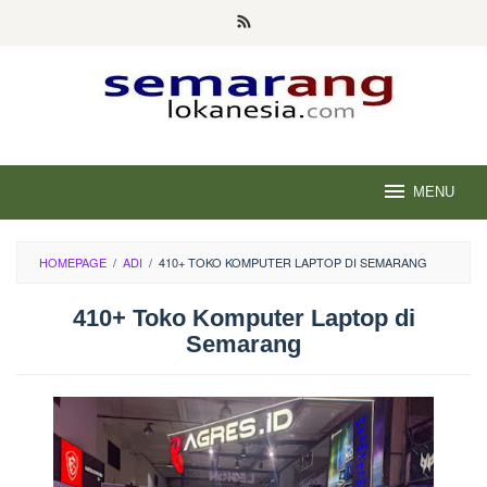
Skip
to
content
MENU
HOMEPAGE
/
ADI
/
410+ TOKO KOMPUTER LAPTOP DI SEMARANG
410+ Toko Komputer Laptop di
Semarang