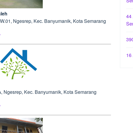
Se
aleh
44
3/RW.01, Ngesrep, Kec. Banyumanik, Kota Semarang
Se
l
39
16
128A, Ngesrep, Kec. Banyumanik, Kota Semarang
l