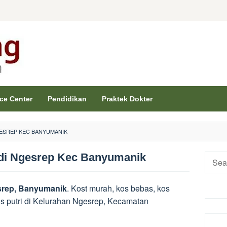
ice Center
Pendidikan
Praktek Dokter
GESREP KEC BANYUMANIK
 di Ngesrep Kec Banyumanik
Searc
for:
esrep, Banyumanik
. Kost murah, kos bebas, kos
 kos putri di Kelurahan Ngesrep, Kecamatan