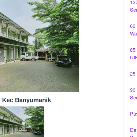
12
Se
60
Wa
85
UI
25
90 
Se
p Kec Banyumanik
Pas
Daf