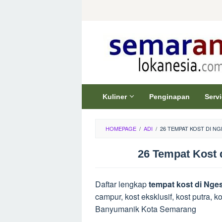
Skip
to
content
Kuliner
Penginapan
Serv
HOMEPAGE
/
ADI
/
26 TEMPAT KOST DI N
26 Tempat Kost
Daftar lengkap
tempat kost di Ng
campur, kost eksklusif, kost putra,
Banyumanik Kota Semarang