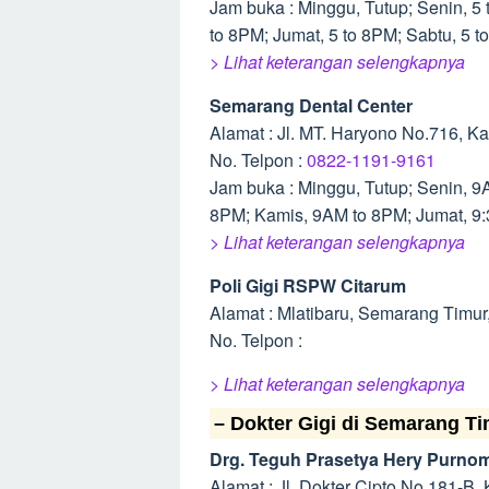
Jam buka : Minggu, Tutup; Senin, 5 
to 8PM; Jumat, 5 to 8PM; Sabtu, 5 t
> Lihat keterangan selengkapnya
Semarang Dental Center
Alamat : Jl. MT. Haryono No.716, K
No. Telpon :
0822-1191-9161
Jam buka : Minggu, Tutup; Senin, 
8PM; Kamis, 9AM to 8PM; Jumat, 9
> Lihat keterangan selengkapnya
Poli Gigi RSPW Citarum
Alamat : Mlatibaru, Semarang Timu
No. Telpon :
> Lihat keterangan selengkapnya
– Dokter Gigi di Semarang T
Drg. Teguh Prasetya Hery Purno
Alamat : Jl. Dokter Cipto No.181-B