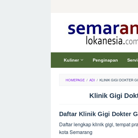
Skip
to
content
Kuliner
Penginapan
Serv
HOMEPAGE
/
ADI
/
KLINIK GIGI DOKTER G
Klinik Gigi Do
Daftar Klinik Gigi Dokter 
Daftar lengkap klinik gigi, tempat pr
kota Semarang