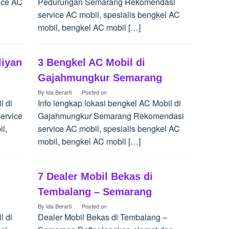
ice AC
Pedurungan Semarang Rekomendasi
service AC mobil, spesialis bengkel AC
mobil, bengkel AC mobil […]
liyan
3 Bengkel AC Mobil di
Gajahmungkur Semarang
By
Ida Berarti
Posted on
l di
Info lengkap lokasi bengkel AC Mobil di
ervice
Gajahmungkur Semarang Rekomendasi
l,
service AC mobil, spesialis bengkel AC
mobil, bengkel AC mobil […]
7 Dealer Mobil Bekas di
Tembalang – Semarang
By
Ida Berarti
Posted on
l di
Dealer Mobil Bekas di Tembalang –