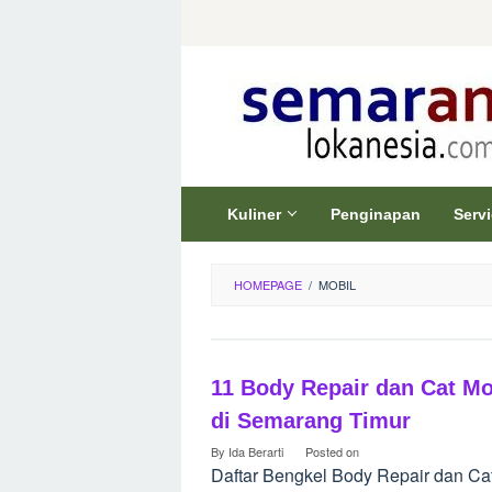
Skip
to
content
Kuliner
Penginapan
Serv
HOMEPAGE
/
MOBIL
11 Body Repair dan Cat Mo
di Semarang Timur
By
Ida Berarti
Posted on
Daftar Bengkel Body Repair dan Ca