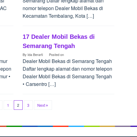
si
Semarang Daftar lengkap alamat dan
l AC
nomor telepon Dealer Mobil Bekas di
Kecamatan Tembalang, Kota […]
17 Dealer Mobil Bekas di
Semarang Tengah
By
Ida Berarti
Posted on
imur
Dealer Mobil Bekas di Semarang Tengah
lepon
Daftar lengkap alamat dan nomor telepon
mur •
Dealer Mobil Bekas di Semarang Tengah
• Carsentro […]
1
2
3
Next