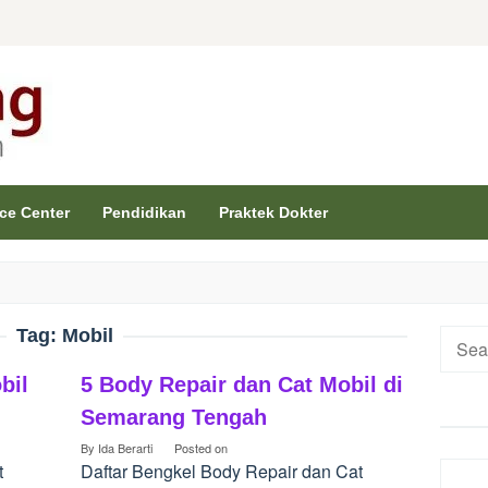
ice Center
Pendidikan
Praktek Dokter
Tag:
Mobil
Searc
for:
bil
5 Body Repair dan Cat Mobil di
Semarang Tengah
By
Ida Berarti
Posted on
t
Daftar Bengkel Body Repair dan Cat