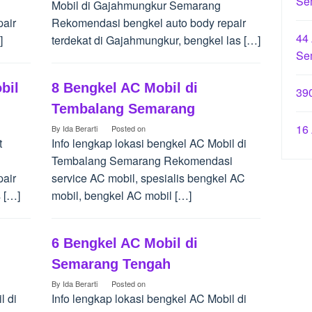
Se
Mobil di Gajahmungkur Semarang
air
Rekomendasi bengkel auto body repair
44
]
terdekat di Gajahmungkur, bengkel las […]
Se
bil
8 Bengkel AC Mobil di
39
Tembalang Semarang
16
By
Ida Berarti
Posted on
t
Info lengkap lokasi bengkel AC Mobil di
Tembalang Semarang Rekomendasi
air
service AC mobil, spesialis bengkel AC
 […]
mobil, bengkel AC mobil […]
6 Bengkel AC Mobil di
Semarang Tengah
By
Ida Berarti
Posted on
l di
Info lengkap lokasi bengkel AC Mobil di