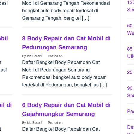
12
dasi
Mobil di Semarang Tengah Rekomendasi
Se
bengkel auto body repair terdekat di
Semarang Tengah, bengkel […]
60
Wa
bil
8 Body Repair dan Cat Mobil di
Pedurungan Semarang
85
UI
By
Ida Berarti
Posted on
t
Daftar Bengkel Body Repair dan Cat
asi
Mobil di Pedurungan Semarang
25
Rekomendasi bengkel auto body repair
terdekat di Pedurungan, bengkel las […]
90 
Se
il di
6 Body Repair dan Cat Mobil di
Pas
Gajahmungkur Semarang
By
Ida Berarti
Posted on
Daf
t
Daftar Bengkel Body Repair dan Cat