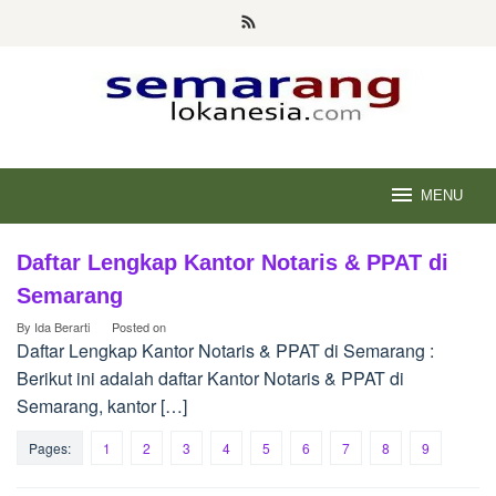
Skip
to
content
MENU
Daftar Lengkap Kantor Notaris & PPAT di
smg.lokanesia.com
Semarang
By
Ida Berarti
Posted on
Daftar Lengkap Kantor Notaris & PPAT di Semarang :
Berikut ini adalah daftar Kantor Notaris & PPAT di
Semarang, kantor […]
Pages:
1
2
3
4
5
6
7
8
9