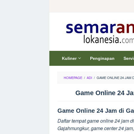
Skip
to
content
Kuliner
Penginapan
Serv
HOMEPAGE
/
ADI
/
GAME ONLINE 24 JAM
Game Online 24 J
Game Online 24 Jam di G
Daftar tempat game online 24 jam di
Gajahmungkur, game center 24 jam, 