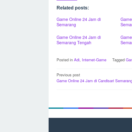
Related posts:
Game Online 24 Jam di
Game 
Semarang
Semar
Game Online 24 Jam di
Game 
Semarang Tengah
Semar
Posted in
Adi
,
Internet-Game
Tagged
Gam
Post
Previous post
Game Online 24 Jam di Candisari Semaran
navigation