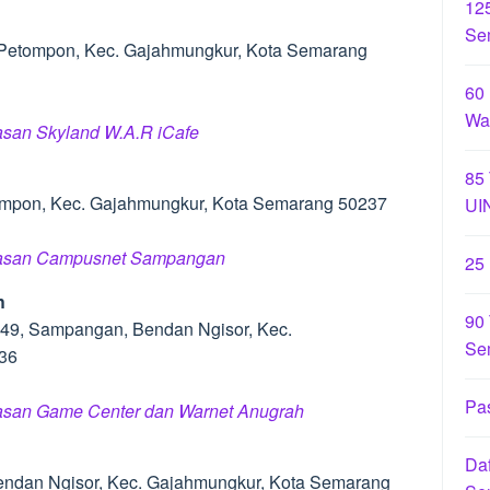
12
Se
, Petompon, Kec. Gajahmungkur, Kota Semarang
60
Wa
lasan Skyland W.A.R iCafe
85
tompon, Kec. Gajahmungkur, Kota Semarang 50237
UI
 ulasan Campusnet Sampangan
25
h
90 
 49, Sampangan, Bendan Ngisor, Kec.
Se
36
Pas
ulasan Game Center dan Warnet Anugrah
Daf
 Bendan Ngisor, Kec. Gajahmungkur, Kota Semarang