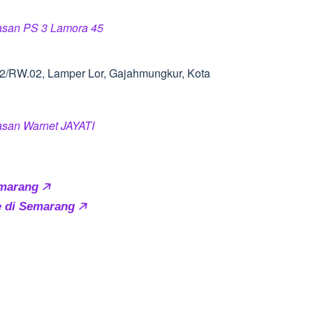
ulasan PS 3 Lamora 45
.02/RW.02, Lamper Lor, Gajahmungkur, Kota
lasan Warnet JAYATI
marang 🡥
e di Semarang 🡥