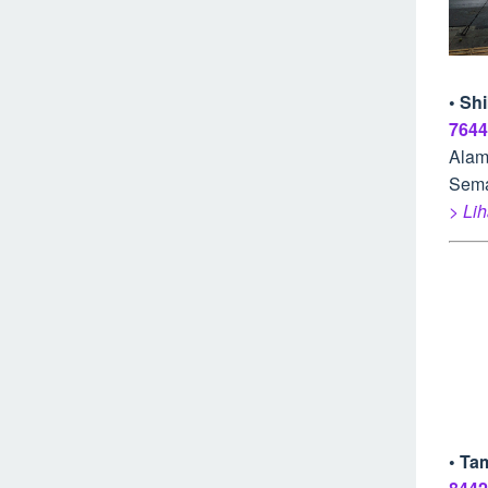
• Sh
7644
Alam
Sem
> Lih
• Ta