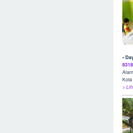
• Da
8318
Alam
Kota
> Lih