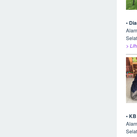
• Di
Alam
Sela
> Lih
• KB
Alam
Sela