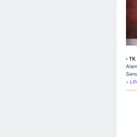
• TK
Alam
Sem
> Lih