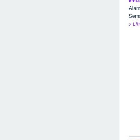
8442
Alam
Sem
> Lih