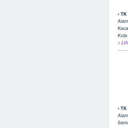
• TK
Alam
Keca
Kota
> Lih
• TK
Alam
Sem