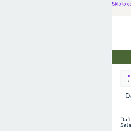
Skip to c
H
S
D
Daf
Sel