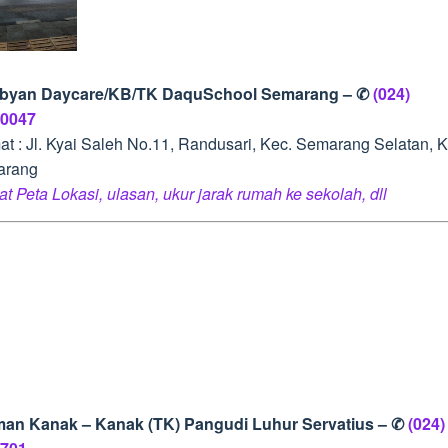
ibyan Daycare/KB/TK DaquSchool Semarang – ✆
(024)
0047
at : Jl. Kyai Saleh No.11, Randusari, Kec. Semarang Selatan, K
arang
at Peta Lokasi, ulasan, ukur jarak rumah ke sekolah, dll
man Kanak – Kanak (TK) Pangudi Luhur Servatius – ✆
(024)