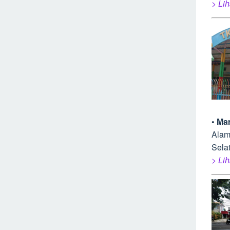
> Lih
• Ma
Alam
Sela
> Lih