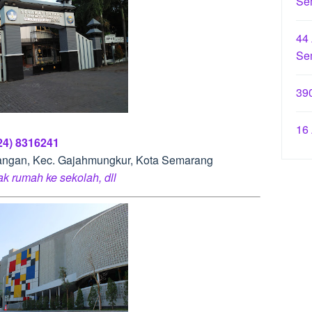
Se
44
Se
39
16
24) 8316241
angan, Kec. Gajahmungkur, Kota Semarang
rak rumah ke sekolah, dll