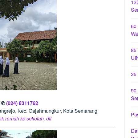
12
Se
60
Wa
85
UI
25
90 
Se
– ✆
(024) 8311762
rangrejo, Kec. Gajahmungkur, Kota Semarang
Pas
rak rumah ke sekolah, dll
Daf