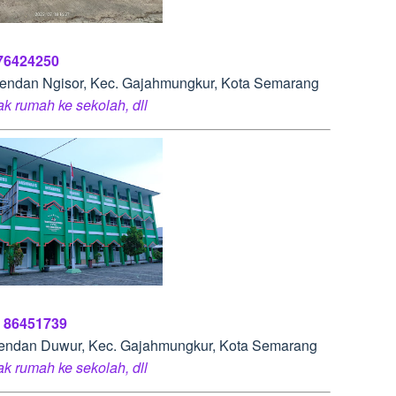
 76424250
 Bendan Ngisor, Kec. Gajahmungkur, Kota Semarang
rak rumah ke sekolah, dll
) 86451739
 Bendan Duwur, Kec. Gajahmungkur, Kota Semarang
rak rumah ke sekolah, dll