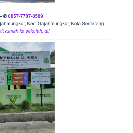
 – ✆
0857-7787-8589
 Gajahmungkur, Kec. Gajahmungkur, Kota Semarang
rak rumah ke sekolah, dll