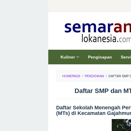
Skip
to
content
Kuliner
Penginapan
Serv
HOMEPAGE
/
PENDIDIKAN
/
DAFTAR SMP 
Daftar SMP dan M
Daftar Sekolah Menengah Pe
(MTs) di Kecamatan Gajahmu