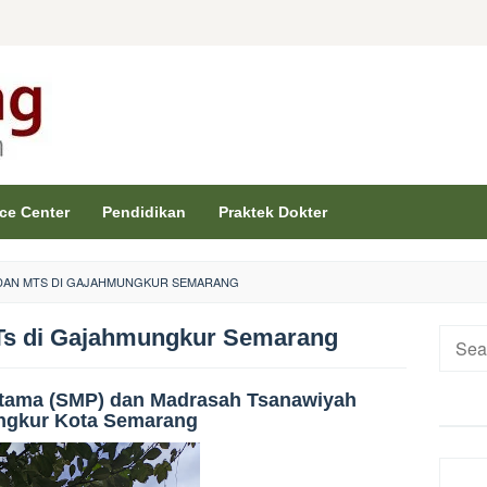
ice Center
Pendidikan
Praktek Dokter
DAN MTS DI GAJAHMUNGKUR SEMARANG
Ts di Gajahmungkur Semarang
Searc
for:
rtama (SMP) dan Madrasah Tsanawiyah
ngkur Kota Semarang