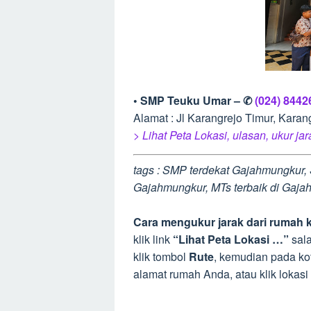
• SMP Teuku Umar – ✆
(024) 8442
Alamat : Jl Karangrejo Timur, Kara
> Lihat Peta Lokasi, ulasan, ukur ja
tags : SMP terdekat Gajahmungkur, 
Gajahmungkur, MTs terbaik di Gaj
Cara mengukur jarak dari rumah k
klik link
“Lihat Peta Lokasi …”
sala
klik tombol
Rute
, kemudian pada kot
alamat rumah Anda, atau klik lokas