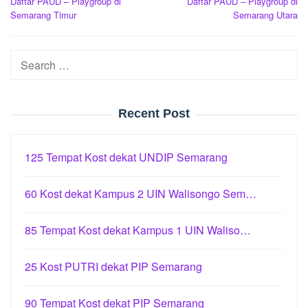
Daftar PAUD – Playgroup di
Daftar PAUD – Playgroup di
navigation
Semarang Timur
Semarang Utara
Search
for:
Recent Post
125 Tempat Kost dekat UNDIP Semarang
60 Kost dekat Kampus 2 UIN Walisongo Sem…
85 Tempat Kost dekat Kampus 1 UIN Waliso…
25 Kost PUTRI dekat PIP Semarang
90 Tempat Kost dekat PIP Semarang