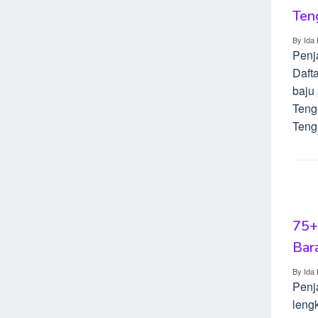
Ten
By
Ida 
Penj
Dafta
baju
Teng
Teng
75+
Bar
By
Ida 
Penj
lengk