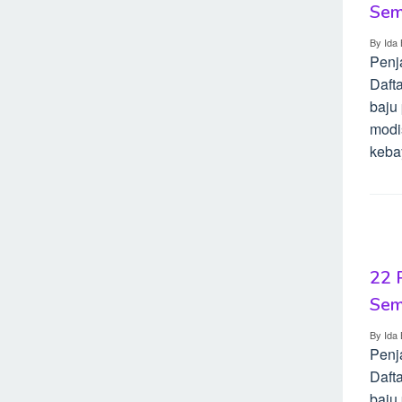
Sem
By
Ida 
Penj
Dafta
baju 
modis
keba
22 
Sem
By
Ida 
Penj
Dafta
baju 