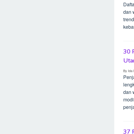
Dafta
dan 
tren
keba
30 
Uta
By
Ida 
Penj
lengk
dan 
modi
penja
37 