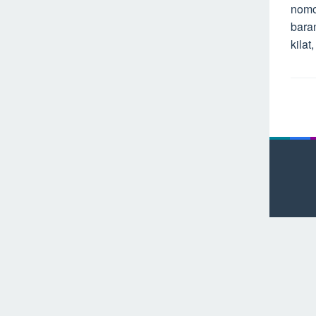
nomo
bara
kilat