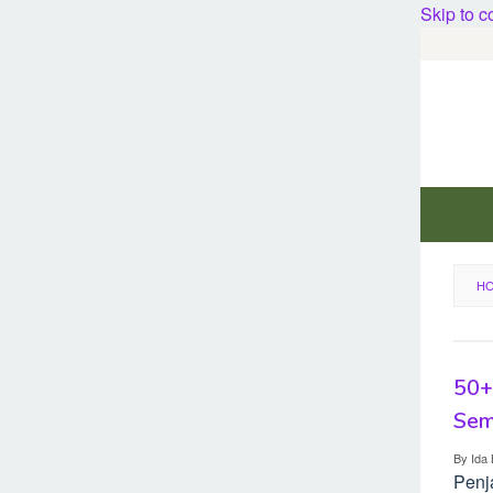
Skip to c
H
50+ 
Sem
By
Ida 
Penj