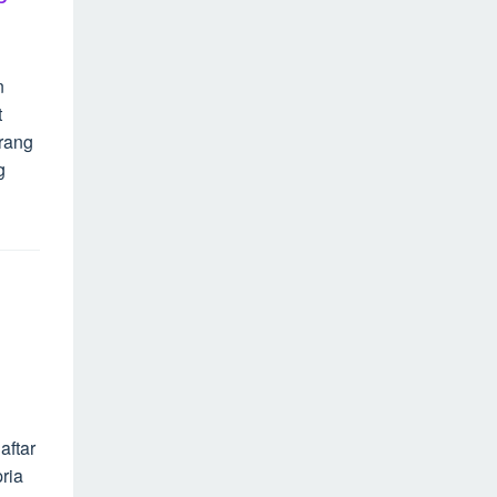
n
t
arang
g
aftar
pria