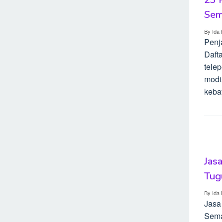
Sem
By
Ida 
Penj
Daft
telep
modis
keba
Jas
Tug
By
Ida 
Jasa
Sema