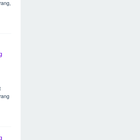
rang,
g
t
arang
g