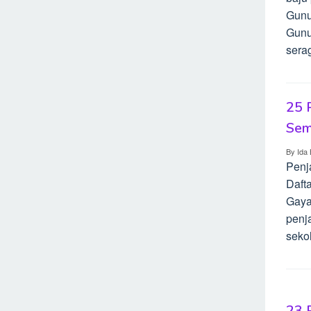
Gunu
Gunu
sera
25 
Sem
By
Ida 
Penj
Dafta
Gaya
penj
sekol
23 P