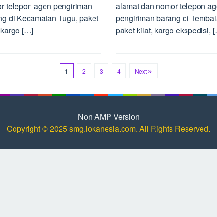
r telepon agen pengiriman
alamat dan nomor telepon a
ng di Kecamatan Tugu, paket
pengiriman barang di Tembal
, kargo […]
paket kilat, kargo ekspedisi, 
1
2
3
4
Next
Non AMP Version
Copyright © 2025 smg.lokanesia.com. All Rights Reserved.