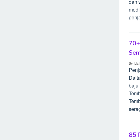
dan 
modi
penja
70+
Sem
By
Ida 
Penj
Dafta
baju 
Temb
Temb
sera
85 P