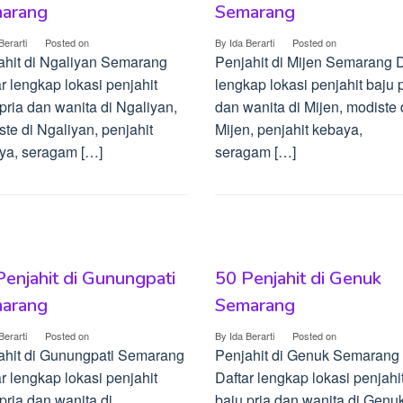
arang
Semarang
Berarti
Posted on
By
Ida Berarti
Posted on
ahit di Ngaliyan Semarang
Penjahit di Mijen Semarang D
r lengkap lokasi penjahit
lengkap lokasi penjahit baju 
pria dan wanita di Ngaliyan,
dan wanita di Mijen, modiste 
te di Ngaliyan, penjahit
Mijen, penjahit kebaya,
ya, seragam […]
seragam […]
Penjahit di Gunungpati
50 Penjahit di Genuk
arang
Semarang
Berarti
Posted on
By
Ida Berarti
Posted on
ahit di Gunungpati Semarang
Penjahit di Genuk Semarang
r lengkap lokasi penjahit
Daftar lengkap lokasi penjahi
pria dan wanita di
baju pria dan wanita di Genuk