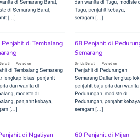
wanita di Semarang Barat,
dan wanita di Tugu, modiste d
ste di Semarang Barat,
Tugu, penjahit kebaya,
hit […]
seragam […]
 Penjahit di Tembalang
68 Penjahit di Pedurun
arang
Semarang
Berarti
Posted on
By
Ida Berarti
Posted on
ahit di Tembalang Semarang
Penjahit di Pedurungan
r lengkap lokasi penjahit
Semarang Daftar lengkap lok
pria dan wanita di
penjahit baju pria dan wanita 
alang, modiste di
Pedurungan, modiste di
alang, penjahit kebaya,
Pedurungan, penjahit kebaya
gam […]
seragam […]
enjahit di Ngaliyan
60 Penjahit di Mijen