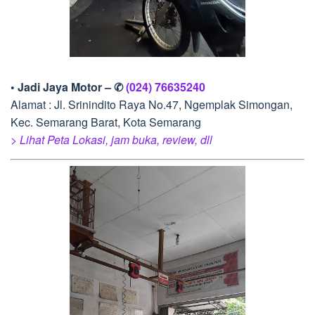
• Jadi Jaya Motor – ✆
(024) 76635240
Alamat : Jl. Srinindito Raya No.47, Ngemplak Simongan,
Kec. Semarang Barat, Kota Semarang
> Lihat Peta Lokasi, jam buka, review, dll