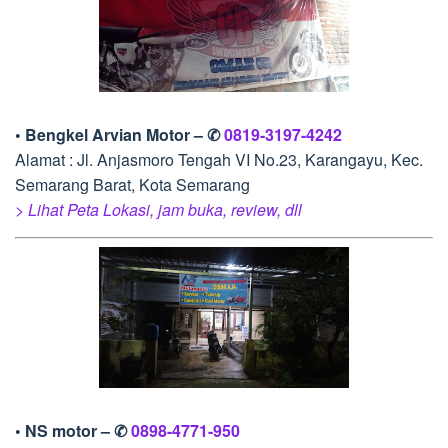
• Bengkel Arvian Motor – ✆
0819-3197-4242
Alamat : Jl. Anjasmoro Tengah VI No.23, Karangayu, Kec.
Semarang Barat, Kota Semarang
> Lihat Peta Lokasi, jam buka, review, dll
• NS motor – ✆
0898-4771-950